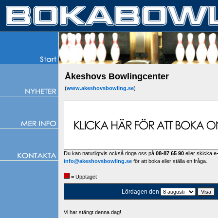
Åkeshovs Bowlingcenter
(
www.akeshovsbowling.se
)
Du kan naturligtvis också ringa oss på
08-87 65 90
eller skicka e-
info@akeshovsbowling.se
för att boka eller ställa en fråga.
= Upptaget
Lördagen den
Vi har stängt denna dag!