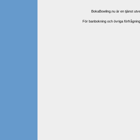
BokaBowling.nu är en tjänst ut
För banbokning och övriga förfrågningar