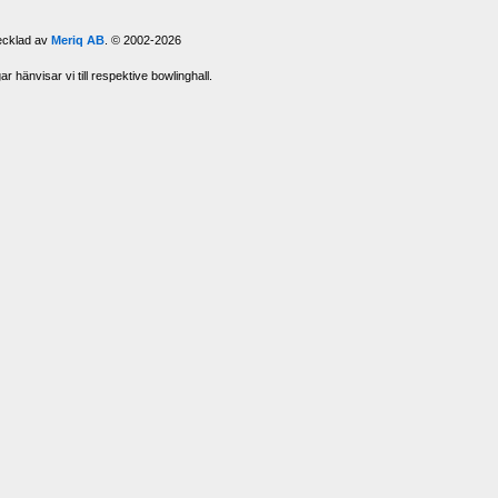
vecklad av
Meriq AB
. © 2002-2026
 hänvisar vi till respektive bowlinghall.