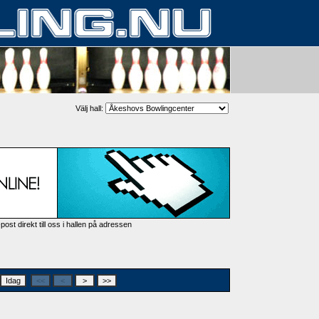
Välj hall:
post direkt till oss i hallen på adressen