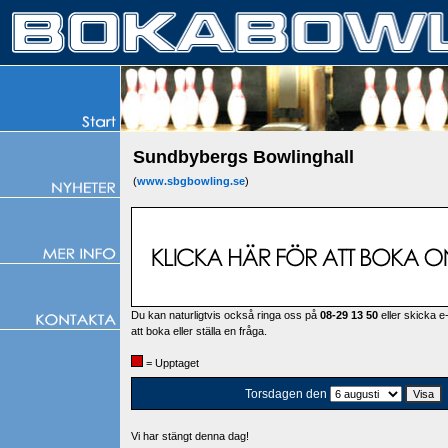
Sundbybergs Bowlinghall
(
www.sbgbowling.se
)
Du kan naturligtvis också ringa oss på
08-29 13 50
eller skicka e-
att boka eller ställa en fråga.
= Upptaget
Torsdagen den
Vi har stängt denna dag!