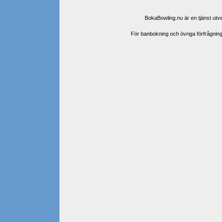
BokaBowling.nu är en tjänst ut
För banbokning och övriga förfrågningar