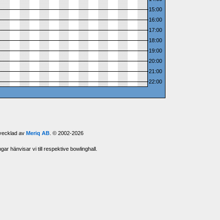
15:00
16:00
17:00
18:00
19:00
20:00
21:00
22:00
tvecklad av
Meriq AB
. © 2002-2026
ar hänvisar vi till respektive bowlinghall.