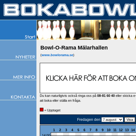
Bowl-O-Rama Mälarhallen
(
www.bowlorama.se
)
Du kan naturligtvis också ringa oss på
08-81 60 40
eller skicka e-
att boka eller ställa en fråga.
= Upptaget
Fredagen den
1
2
3
4
5
6
7
8
9
10
11
12
13
14
14:00