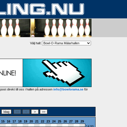
Välj hall:
post direkt till oss i hallen på adressen
info@bowlorama.se
för
15
16
17
18
19
20
21
22
23
24
25
26
27
28
29
14:00