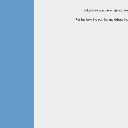
BokaBowling.nu är en tjänst ut
För banbokning och övriga förfrågningar